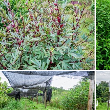
Já tem uma conta?
FINALIZ
ENTRAR
SALV