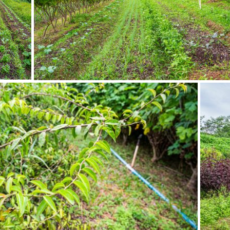
s
o projeto
do projeto