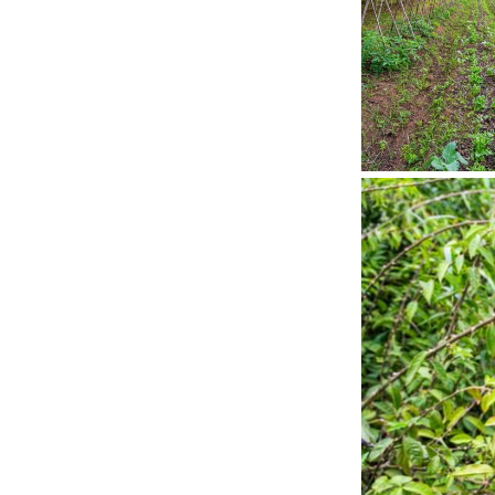
Código
Título d
Título 