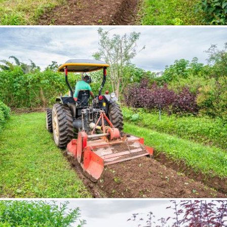
 a senha
AR
AR