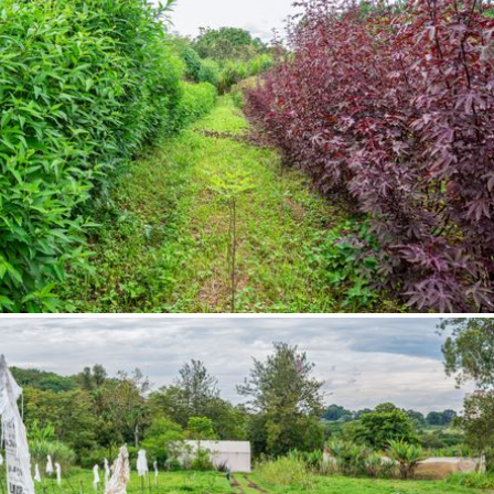
AR
AR