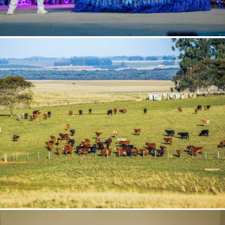
AR
AR