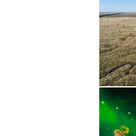
Código
Título d
Título 