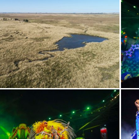
s
o projeto
do projeto