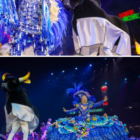
 a senha
AR
AR