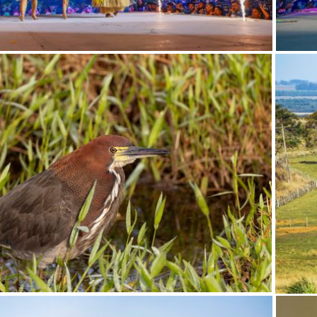
Já tem uma conta?
FINALIZ
ENTRAR
SALV