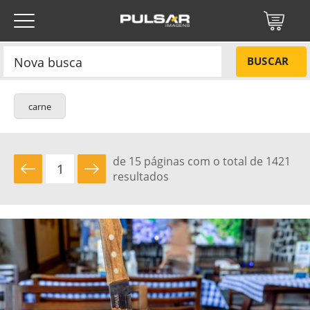
BUSCAR
carne
de 15 páginas com o total de 1421
resultados
NÃO
Título do projeto
Título do projeto
SIM
Códigos