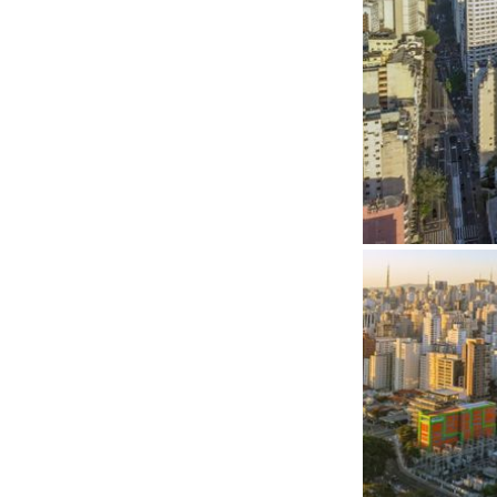
Código
Título d
Título 