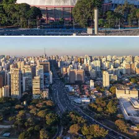
 a senha
AR
AR