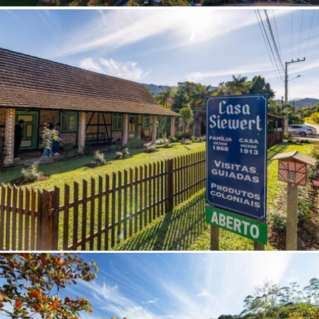
AR
AR