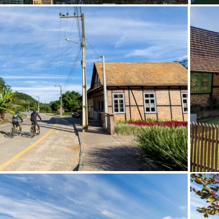
Já tem uma conta?
FINALIZ
ENTRAR
SALV