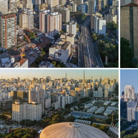
s
o projeto
do projeto