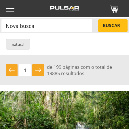
BUSCAR
natural
de 199 páginas com o total de
19885 resultados
NÃO
Título do projeto
Título do projeto
SIM
Códigos