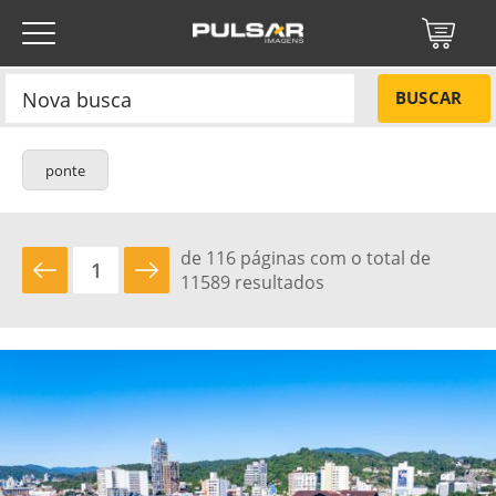
BUSCAR
ponte
de 116 páginas com o total de
11589 resultados
NÃO
Título do projeto
Título do projeto
SIM
Códigos