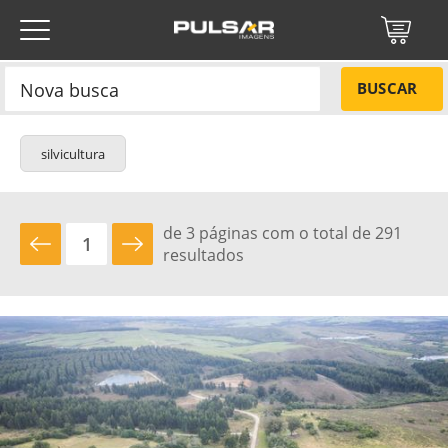
BUSCAR
silvicultura
de 3 páginas com o total de 291
resultados
NÃO
Título do projeto
Título do projeto
SIM
Códigos