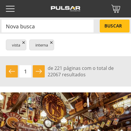
BUSCAR
×
×
vista
interna
de 221 páginas com o total de
22067 resultados
NÃO
Título do projeto
Título do projeto
SIM
Códigos