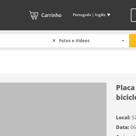
Carrinho
Português | Inglês
×
Placa
bicic
Local:
S
Data:
06