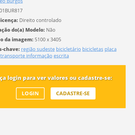
eo Burgos
01BUR817
licença:
Direito controlado
ação do(a) Modelo:
Não
o da imagem:
5100 x 3405
s-chave:
região sudeste
bicicletário
bicicletas
placa
transporte
informação
escrita
ça login para ver valores ou cadastre-se:
LOGIN
CADASTRE-SE
 a senha
AR