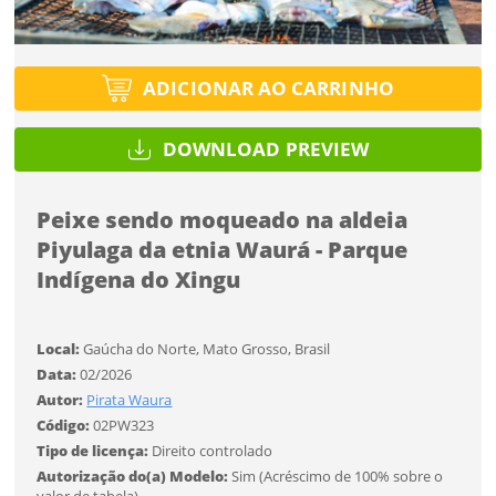
SALVAR
Você ainda não tem conta?
Formato
Tipo de projeto
Formato
CADASTRE-SE
ADICIONAR AO CARRINHO
Selecione
Desejo receber novidades sobre a Pulsar Imagens
Tamanho
Utilização
Li e concordo com os
Termos de Uso do site
Tamanho
DOWNLOAD PREVIEW
CADASTRAR
Formato
Peixe sendo moqueado na aldeia
Tipo de download
Piyulaga da etnia Waurá - Parque
Já tem uma conta?
Indígena do Xingu
Tamanho
ENTRAR
Local:
Gaúcha do Norte, Mato Grosso, Brasil
FINALIZAR
Limite de download
Data:
02/2026
Autor:
Pirata Waura
Código:
02PW323
Tipo de licença:
Direito controlado
Autorização do(a) Modelo:
Sim (Acréscimo de 100% sobre o
Status
valor de tabela)