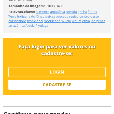
Tamanho da imagem:
5100 x 3400
Palavras-chave:
alimento
amazônia
comida
grelha
índios
Terra Indígena do Xingu
peixes
pescado
região centro-oeste
cozinhando
tradicional
moqueado
Wuaja
Waurá
etnia
indígenas
amazônica
Aldeia Piyulaga
SALVAR
Faça login para ver valores ou
cadastre-se:
LOGIN
CADASTRE-SE