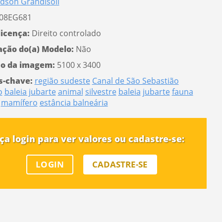
dson Grandisoli
08EG681
licença:
Direito controlado
ação do(a) Modelo:
Não
o da imagem:
5100 x 3400
s-chave:
região sudeste
Canal de São Sebastião
o
baleia jubarte
animal
silvestre
baleia
jubarte
fauna
mamífero
estância balneária
ça login para ver valores ou cadastre-se:
LOGIN
CADASTRE-SE
 a senha
AR