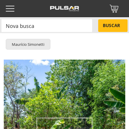
BUSCAR
Maurício Simonetti
Título do projeto
NÃO
Título do projeto
Códigos
SIM
Tamanho P
R$ 57,00
Tamanho M
R$ 114,00
ENVIAR
Tamanho G
R$ 171,00
Protegido por reCAPTCHA —
Privacidade
·
Termos