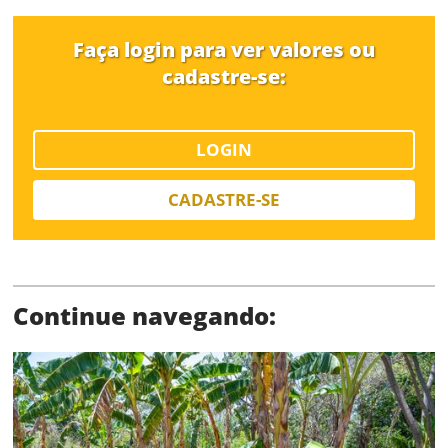
Faça login para ver valores ou
cadastre-se:
LOGIN
Status
CADASTRE-SE
Continue navegando:
SALVAR