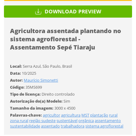
Desejo receber novidades sobre a Pulsar Imagens
DOWNLOAD PREVIEW
Li e concordo com os
Termos de Uso do site
FINALIZAR
CADASTRAR
Agricultora assentada plantando no
sistema agroflorestal -
Já tem uma conta?
Assentamento Sepé Tiaraju
ENTRAR
Local:
Serra Azul, São Paulo, Brasil
Tipo de download
Data:
10/2025
Autor:
Maurício Simonetti
Código:
35MS699
Tipo de licença:
Direito controlado
Autorização do(a) Modelo:
Sim
Tamanho da imagem:
3000 x 4500
Palavras-chave:
agricultor
agricultura
MST
plantação
rural
zona rural
região sudeste
sustentável
orgânica
assentamento
sustentabilidade
assentado
trabalhadora
sistema agroflorestal
Limite de download