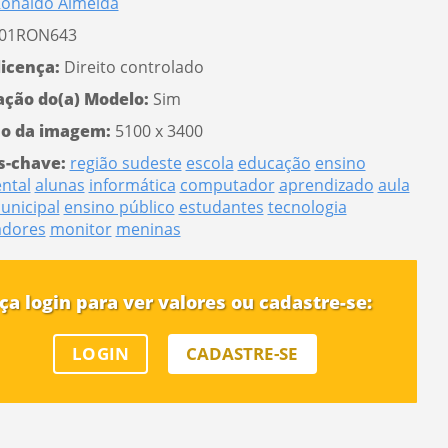
onaldo Almeida
01RON643
licença:
Direito controlado
ação do(a) Modelo:
Sim
o da imagem:
5100 x 3400
s-chave:
região sudeste
escola
educação
ensino
ntal
alunas
informática
computador
aprendizado
aula
unicipal
ensino público
estudantes
tecnologia
dores
monitor
meninas
ça login para ver valores ou cadastre-se:
LOGIN
CADASTRE-SE