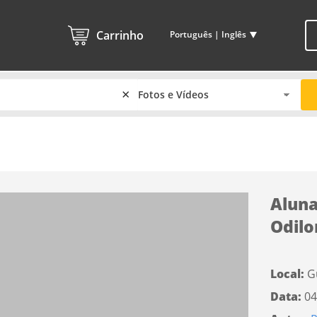
Carrinho
Português | Inglês
×
Aluna
Odilo
Local:
G
Data:
04