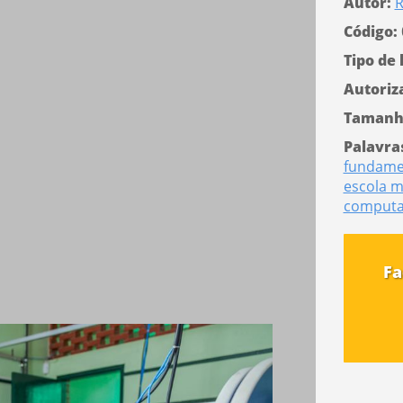
Autor:
R
Código:
Tipo de 
Autoriz
Tamanh
Palavra
fundame
escola m
computa
Fa