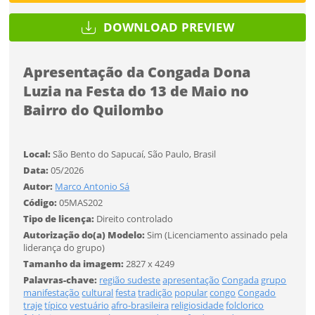
Tamanho
DOWNLOAD PREVIEW
Desejo receber novidades sobre a Pulsar Imagens
Apresentação da Congada Dona
FINALIZAR
Li e concordo com os
Termos de Uso do site
Luzia na Festa do 13 de Maio no
CADASTRAR
Bairro do Quilombo
Já tem uma conta?
Local:
São Bento do Sapucaí, São Paulo, Brasil
Data:
05/2026
Autor:
Marco Antonio Sá
ENTRAR
Código:
05MAS202
Tipo de licença:
Direito controlado
Tipo de download
Autorização do(a) Modelo:
Sim (Licenciamento assinado pela
liderança do grupo)
Tamanho da imagem:
2827 x 4249
Palavras-chave:
região sudeste
apresentação
Congada
grupo
manifestação
cultural
festa
tradição
popular
congo
Congado
traje
típico
vestuário
afro-brasileira
religiosidade
folclorico