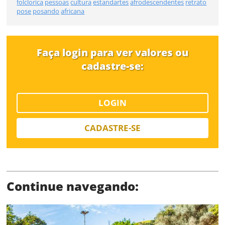
folclorica
pessoas
cultura
estandartes
afrodescendentes
retrato
pose
posando
africana
Limite de download
Faça login para ver valores ou
cadastre-se:
LOGIN
CADASTRE-SE
Status
Continue navegando: