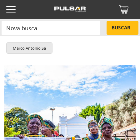
BUSCAR
Marco Antonio Sá
Título do projeto
NÃO
Título do projeto
Códigos
SIM
Tamanho P
R$ 57,00
Tamanho M
R$ 114,00
ENVIAR
Tamanho G
R$ 171,00