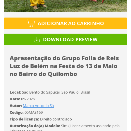
Esqueci a senha
Tipo de projeto
Tipo de projeto
Selecione
Título do projeto
Selecione
Utilização
ADICIONAR AO CARRINHO
Utilização
ENTRAR
ENTRAR
DOWNLOAD PREVIEW
Formato
Formato
Você ainda não tem conta?
Apresentação do Grupo Folia de Reis
Tamanho
Tamanho
Tipo de projeto
Luz de Belém na Festa do 13 de Maio
CADASTRE-SE
no Bairro do Quilombo
Selecione
SALVAR
Utilização
Local:
São Bento do Sapucaí, São Paulo, Brasil
Data:
05/2026
Formato
Autor:
Marco Antonio Sá
Código:
05MAS169
Tipo de licença:
Direito controlado
Tamanho
Desejo receber novidades sobre a Pulsar Imagens
Autorização do(a) Modelo:
Sim (Licenciamento assinado pela
liderança do grupo)
Li e concordo com os
Termos de Uso do site