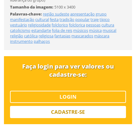
Tamanho da imagem:
5100 x 3400
CADASTRAR
Palavras-chave:
região sudeste
apresentação
grupo
FINALIZAR
manifestação
cultural
festa
tradição
popular
traje
típico
vestuário
religiosidade
folclorico
folclorica
pessoas
cultura
catolicismo
estandarte
folia de reis
músicos
música
musical
Já tem uma conta?
religião
católica
religiosa
fantasias
mascarados
máscara
instrumento
palhaços
ENTRAR
Tipo de download
Faça login para ver valores ou
cadastre-se:
LOGIN
CADASTRE-SE
Limite de download