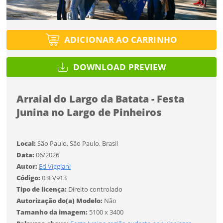
Tipo de projeto
Esqueci a senha
Tipo de projeto
Selecione
Título do projeto
Selecione
ADICIONAR AO CARRINHO
Utilização
Utilização
ENTRAR
ENTRAR
DOWNLOAD PREVIEW
Formato
Formato
Arraial do Largo da Batata - Festa
Você ainda não tem conta?
Tamanho
Junina no Largo de Pinheiros
Tamanho
Tipo de projeto
CADASTRE-SE
Selecione
SALVAR
Local:
São Paulo, São Paulo, Brasil
Utilização
Data:
06/2026
Autor:
Ed Viggiani
Código:
03EV913
Formato
Tipo de licença:
Direito controlado
Autorização do(a) Modelo:
Não
Tamanho da imagem:
5100 x 3400
Tamanho