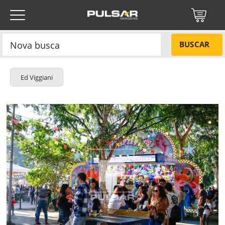
BUSCAR
Ed Viggiani
Título do projeto
NÃO
Título do projeto
Códigos
SIM
Tamanho P
R$ 57,00
ENVIAR
Tamanho M
R$ 114,00
Tamanho G
R$ 171,00
Protegido por reCAPTCHA —
Privacidade
·
Termos