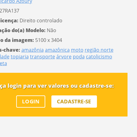
icardo Azoury
27RA137
licença:
Direito controlado
ação do(a) Modelo:
Não
o da imagem:
5100 x 3404
s-chave:
amazônia
amazônica
moto
região norte
idade
topiaria
transporte
árvore
poda
catolicismo
eta
ça login para ver valores ou cadastre-se:
LOGIN
CADASTRE-SE