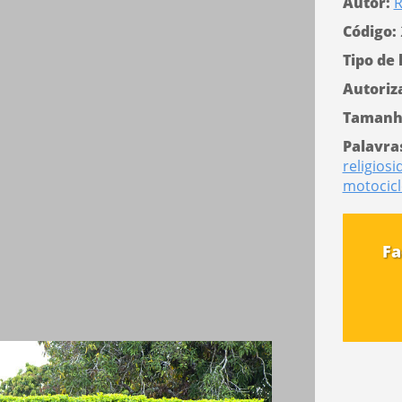
Autor:
R
Código:
Tipo de 
Autoriz
Tamanh
Palavra
religios
motocicl
Fa