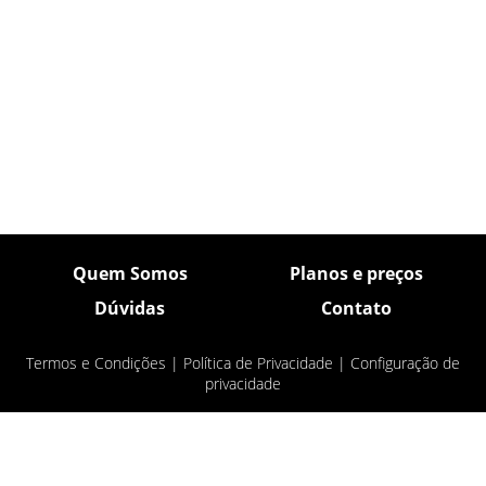
Quem Somos
Planos e preços
Dúvidas
Contato
Termos e Condições
|
Política de Privacidade
|
Configuração de
privacidade
© Pulsar Imagens 2026
- Todos os direitos
reservados.