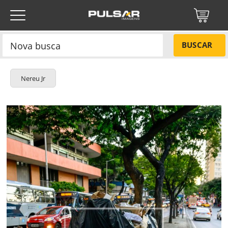
BUSCAR
Nereu Jr
Título do projeto
NÃO
Título do projeto
Códigos
SIM
Tamanho P
R$ 57,00
Tamanho M
R$ 114,00
ENVIAR
Tamanho G
R$ 171,00
Protegido por reCAPTCHA —
Privacidade
·
Termos