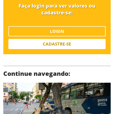
Faça login para ver valores ou
Limite de download
cadastre-se:
LOGIN
CADASTRE-SE
Status
Continue navegando:
SALVAR