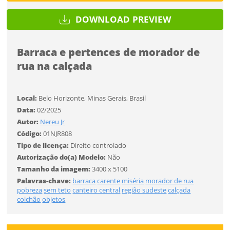
Tamanho
DOWNLOAD PREVIEW
Desejo receber novidades sobre a Pulsar Imagens
Li e concordo com os
Termos de Uso do site
FINALIZAR
Barraca e pertences de morador de
CADASTRAR
rua na calçada
Já tem uma conta?
Local:
Belo Horizonte, Minas Gerais, Brasil
Data:
02/2025
Autor:
Nereu Jr
ENTRAR
Código:
01NJR808
Tipo de licença:
Direito controlado
Tipo de download
Autorização do(a) Modelo:
Não
Tamanho da imagem:
3400 x 5100
Palavras-chave:
barraca
carente
miséria
morador de rua
pobreza
sem teto
canteiro central
região sudeste
calçada
colchão
objetos