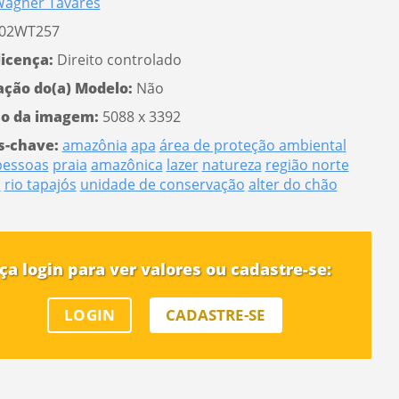
agner Tavares
02WT257
licença:
Direito controlado
ação do(a) Modelo:
Não
o da imagem:
5088 x 3392
s-chave:
amazônia
apa
área de proteção ambiental
pessoas
praia
amazônica
lazer
natureza
região norte
s
rio tapajós
unidade de conservação
alter do chão
ça login para ver valores ou cadastre-se:
LOGIN
CADASTRE-SE