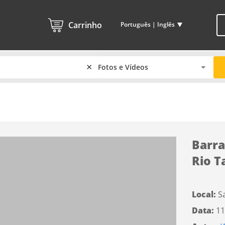
Carrinho
Português | Inglês
×
Barra
Rio T
Local:
S
Data:
11