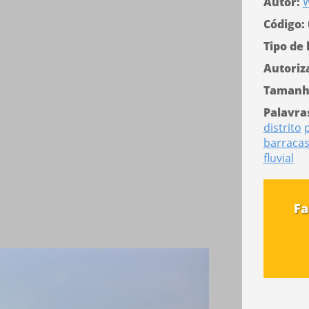
Autor:
W
Código:
Tipo de 
Autoriz
Tamanh
Palavra
distrito
barraca
fluvial
Fa