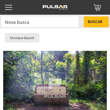
BUSCAR
Munique Bassoli
Título do projeto
NÃO
Título do projeto
Códigos
SIM
Tamanho P
R$ 57,00
ENVIAR
Tamanho M
R$ 114,00
Protegido por reCAPTCHA —
Privacidade
·
Termos
Tamanho G
R$ 171,00
Esqueci a senha
Tipo de projeto