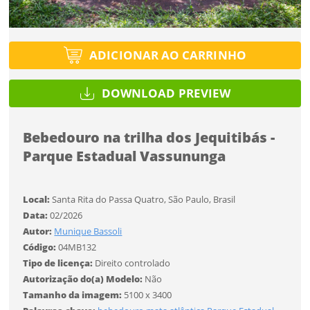
Tipo de projeto
Selecione
Título do projeto
Selecione
Utilização
Utilização
ENTRAR
ADICIONAR AO CARRINHO
ENTRAR
Formato
DOWNLOAD PREVIEW
Formato
Você ainda não tem conta?
Bebedouro na trilha dos Jequitibás -
Tamanho
Tipo de projeto
Tamanho
CADASTRE-SE
Parque Estadual Vassununga
SALVAR
Selecione
Utilização
Local:
Santa Rita do Passa Quatro, São Paulo, Brasil
Data:
02/2026
Formato
Autor:
Munique Bassoli
Código:
04MB132
Tipo de licença:
Direito controlado
Desejo receber novidades sobre a Pulsar Imagens
Tamanho
Autorização do(a) Modelo:
Não
Li e concordo com os
Termos de Uso do site
Tamanho da imagem:
5100 x 3400