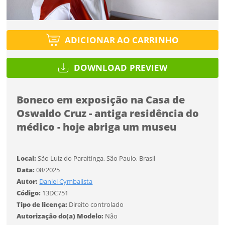
Tipo de projeto
Tipo de projeto
Selecione
Título do projeto
Selecione
Utilização
Utilização
ADICIONAR AO CARRINHO
ENTRAR
ENTRAR
Formato
DOWNLOAD PREVIEW
Formato
Você ainda não tem conta?
Boneco em exposição na Casa de
Tamanho
Tipo de projeto
Tamanho
CADASTRE-SE
Oswaldo Cruz - antiga residência do
SALVAR
Selecione
médico - hoje abriga um museu
Utilização
Local:
São Luiz do Paraitinga, São Paulo, Brasil
Formato
Data:
08/2025
Autor:
Daniel Cymbalista
Código:
13DC751
Desejo receber novidades sobre a Pulsar Imagens
Tamanho
Tipo de licença:
Direito controlado
Li e concordo com os
Termos de Uso do site
Autorização do(a) Modelo:
Não