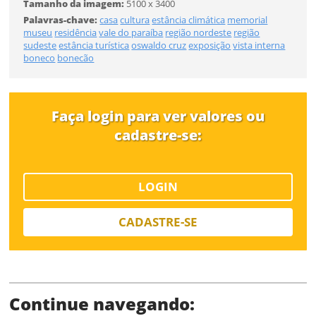
CADASTRAR
Tamanho da imagem:
5100 x 3400
Palavras-chave:
casa
cultura
estância climática
memorial
FINALIZAR
museu
residência
vale do paraíba
região nordeste
região
sudeste
estância turística
oswaldo cruz
exposição
vista interna
Já tem uma conta?
boneco
bonecão
ENTRAR
Tipo de download
Faça login para ver valores ou
cadastre-se:
LOGIN
CADASTRE-SE
Limite de download
Continue navegando: