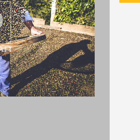
s
o projeto
do projeto
Esqueci
do projeto
projeto
ne
NÃO
SIM
ENVI
projeto
ENTRAR
ão
ne
Protegido por reCAPTCHA —
Privacidade
·
Termos
ENTRAR
projeto
ão
amanho P
R$ 57,00
o
Você ainda não tem conta?
o receber novidades sobre a Pulsar Imagens
ne
amanho M
R$ 114,00
 download
Limite de download
 concordo com os
Termos de Uso do site
SALV
ão