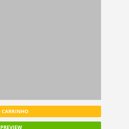
amanho G
R$ 171,00
o
CADASTRE-SE
CADASTRAR
o
o
o
Já tem uma conta?
o
ENTRAR
FINALIZ
SALV
O CARRINHO
PREVIEW