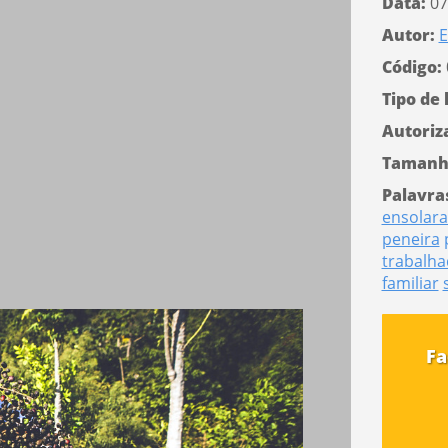
Data:
07
Autor:
E
Código:
Tipo de 
Autoriz
Tamanh
Palavra
ensolar
peneira
trabalha
familiar
Fa