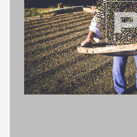
Código
Título d
Título 
Título 
Tipo de 
Selecio
Tipo de 
Utilizaç
Selecio
Tipo de 
Utilizaç
T
Format
Desej
Selecio
T
Tipo de
Li e
Utilizaç