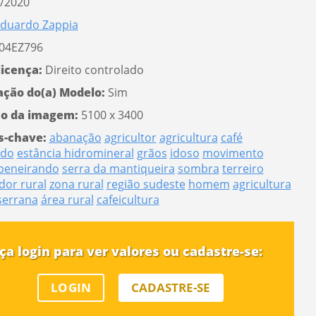
/2020
duardo Zappia
04EZ796
licença:
Direito controlado
ação do(a) Modelo:
Sim
o da imagem:
5100 x 3400
s-chave:
abanação
agricultor
agricultura
café
ado
estância hidromineral
grãos
idoso
movimento
peneirando
serra da mantiqueira
sombra
terreiro
dor rural
zona rural
região sudeste
homem
agricultura
serrana
área rural
cafeicultura
ça login para ver valores ou cadastre-se:
LOGIN
CADASTRE-SE