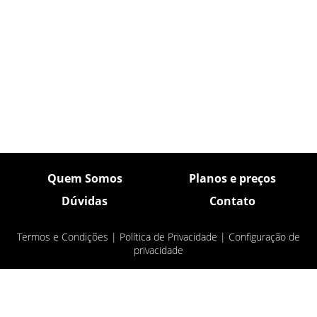
Quem Somos
Planos e preços
Dúvidas
Contato
Termos e Condições
|
Política de Privacidade
|
Configuração de
privacidade
© Pulsar Imagens 2026
- Todos os direitos
reservados.