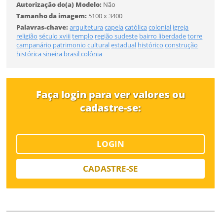
Autorização do(a) Modelo:
Não
Desejo receber novidades sobre a Pulsar Imagens
Tamanho da imagem:
5100 x 3400
Li e concordo com os
Termos de Uso do site
Palavras-chave:
arquitetura
capela
católica
colonial
igreja
FINALIZAR
religião
século xviii
templo
região sudeste
bairro liberdade
torre
CADASTRAR
campanário
patrimonio cultural
estadual
histórico
construção
histórica
sineira
brasil colônia
Já tem uma conta?
Faça login para ver valores ou
ENTRAR
cadastre-se:
Tipo de download
LOGIN
CADASTRE-SE
Limite de download