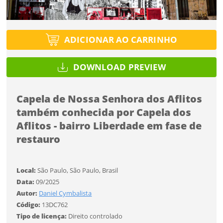
Tipo de projeto
Esqueci a senha
Tipo de projeto
Selecione
Título do projeto
Selecione
ADICIONAR AO CARRINHO
Utilização
Utilização
ENTRAR
ENTRAR
DOWNLOAD PREVIEW
Formato
Formato
Capela de Nossa Senhora dos Aflitos
Você ainda não tem conta?
Tamanho
também conhecida por Capela dos
Tamanho
Tipo de projeto
Aflitos - bairro Liberdade em fase de
CADASTRE-SE
Selecione
restauro
SALVAR
Utilização
Local:
São Paulo, São Paulo, Brasil
Data:
09/2025
Formato
Autor:
Daniel Cymbalista
Código:
13DC762
Tipo de licença:
Direito controlado
Tamanho