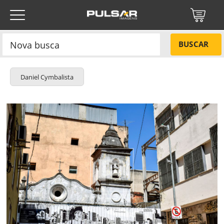
BUSCAR
Daniel Cymbalista
Título do projeto
NÃO
Título do projeto
Códigos
SIM
Tamanho P
R$ 57,00
Tamanho M
R$ 114,00
ENVIAR
Tamanho G
R$ 171,00
Protegido por reCAPTCHA —
Privacidade
·
Termos