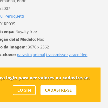
lemanha, Bonn
/2007
ui Peruquetti
01RP035
licença:
Royalty free
ação do(a) Modelo:
Não
o da imagem:
3676 x 2362
s-chave:
parasita
animal
transmissor
aracnídeo
ça login para ver valores ou cadastre-se:
 a senha
LOGIN
CADASTRE-SE
AR