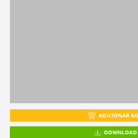
Tamanh
Format
Tamanh
Status
Tamanh
ADICIONAR A
DOWNLOAD 