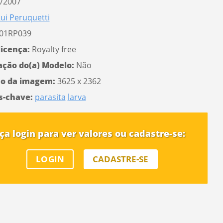
/2007
ui Peruquetti
01RP039
licença:
Royalty free
ação do(a) Modelo:
Não
o da imagem:
3625 x 2362
s-chave:
parasita
larva
ça login para ver valores ou cadastre-se:
LOGIN
CADASTRE-SE