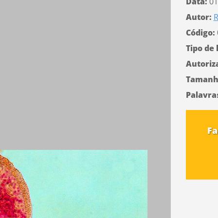
Data:
01
Autor:
R
Código:
Tipo de 
Autoriz
Tamanh
Palavra
Fa