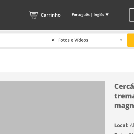
Carrinho
Português | Inglês
×
Cercá
trema
magni
Local:
A