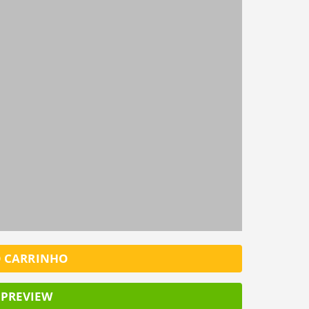
o
o
o
Já tem uma conta?
o
ENTRAR
FINALIZ
SALV
O CARRINHO
PREVIEW