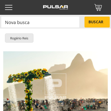
BUSCAR
Rogério Reis
Título do projeto
NÃO
Título do projeto
Códigos
SIM
Tamanho P
R$ 57,00
ENVIAR
Tamanho M
R$ 114,00
Protegido por reCAPTCHA —
Privacidade
·
Termos
Tamanho G
R$ 171,00
Esqueci a senha
Tipo de projeto
Tipo de projeto