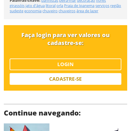
Palavras-chave:
banhistas
beira-mar
decoração
flores
FINALIZAR
girassóis
jato d'água
litoral
orla
Praia de Ipanema
serviços
região
Já tem uma conta?
sudeste
economia
chuveiro
chuveiros
área de lazer
ENTRAR
Tipo de download
Faça login para ver valores ou
cadastre-se:
LOGIN
Limite de download
CADASTRE-SE
Continue navegando:
Status