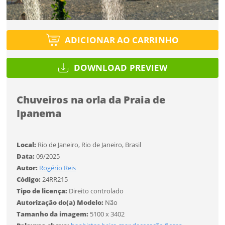
Selecione
Título do projeto
Selecione
Utilização
ENTRAR
Utilização
ENTRAR
ADICIONAR AO CARRINHO
Formato
Formato
DOWNLOAD PREVIEW
Você ainda não tem conta?
Tipo de projeto
Tamanho
Chuveiros na orla da Praia de
Tamanho
CADASTRE-SE
SALVAR
Selecione
Ipanema
Utilização
Local:
Rio de Janeiro, Rio de Janeiro, Brasil
Data:
09/2025
Formato
Autor:
Rogério Reis
Desejo receber novidades sobre a Pulsar Imagens
Código:
24RR215
Li e concordo com os
Termos de Uso do site
Tamanho
Tipo de licença:
Direito controlado
Autorização do(a) Modelo:
Não
CADASTRAR
Tamanho da imagem:
5100 x 3402