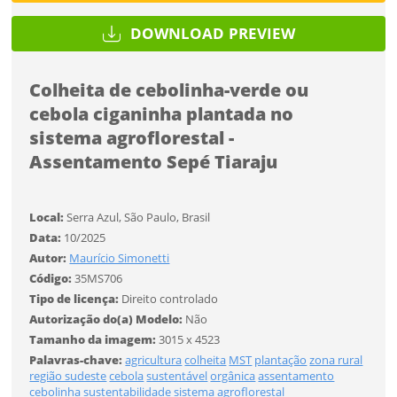
FINALIZAR
DOWNLOAD PREVIEW
Já tem uma conta?
Colheita de cebolinha-verde ou
cebola ciganinha plantada no
ENTRAR
Tipo de download
sistema agroflorestal -
Assentamento Sepé Tiaraju
Local:
Serra Azul, São Paulo, Brasil
Data:
10/2025
Autor:
Maurício Simonetti
Código:
35MS706
Limite de download
Tipo de licença:
Direito controlado
Autorização do(a) Modelo:
Não
Tamanho da imagem:
3015 x 4523
Palavras-chave:
agricultura
colheita
MST
plantação
zona rural
região sudeste
cebola
sustentável
orgânica
assentamento
cebolinha
sustentabilidade
sistema agroflorestal