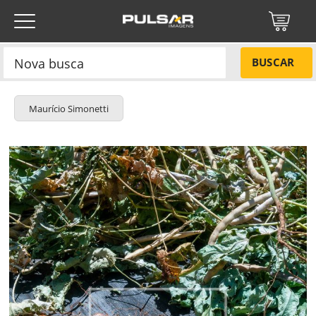
BUSCAR
Maurício Simonetti
Título do projeto
NÃO
Título do projeto
Códigos
SIM
Tamanho P
R$ 57,00
ENVIAR
Tamanho M
R$ 114,00
Protegido por reCAPTCHA —
Privacidade
·
Termos
Tamanho G
R$ 171,00
Esqueci a senha
Tipo de projeto