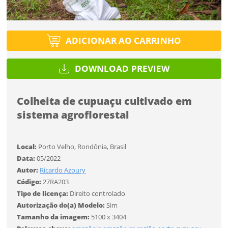
Esqueci a senha
Tipo de projeto
Tipo de projeto
Selecione
Título do projeto
Selecione
Utilização
ADICIONAR AO CARRINHO
Utilização
ENTRAR
ENTRAR
DOWNLOAD PREVIEW
Formato
Formato
Você ainda não tem conta?
Colheita de cupuaçu cultivado em
Tamanho
Tamanho
Tipo de projeto
sistema agroflorestal
CADASTRE-SE
Selecione
SALVAR
Utilização
Local:
Porto Velho, Rondônia, Brasil
Data:
05/2022
Autor:
Ricardo Azoury
Formato
Código:
27RA203
Tipo de licença:
Direito controlado
Autorização do(a) Modelo:
Sim
Desejo receber novidades sobre a Pulsar Imagens
Tamanho
Tamanho da imagem:
5100 x 3404
Li e concordo com os
Termos de Uso do site