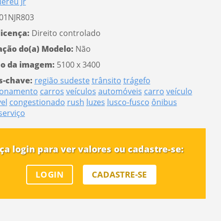
ereu Jr
01NJR803
licença:
Direito controlado
ação do(a) Modelo:
Não
o da imagem:
5100 x 3400
s-chave:
região sudeste
trânsito
trágefo
ionamento
carros
veículos
automóveis
carro
veículo
el
congestionado
rush
luzes
lusco-fusco
ônibus
serviço
ça login para ver valores ou cadastre-se:
LOGIN
CADASTRE-SE