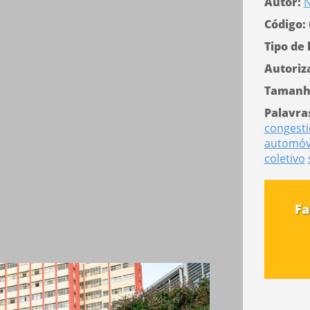
Autor:
N
Código:
Tipo de 
Autoriz
Tamanh
Palavra
congest
automóv
coletivo
Fa