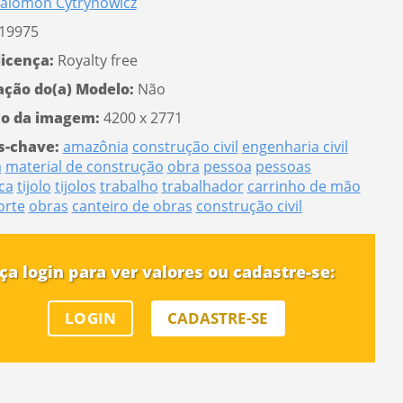
alomon Cytrynowicz
19975
licença:
Royalty free
ação do(a) Modelo:
Não
o da imagem:
4200 x 2771
s-chave:
amazônia
construção civil
engenharia civil
a
material de construção
obra
pessoa
pessoas
ca
tijolo
tijolos
trabalho
trabalhador
carrinho de mão
orte
obras
canteiro de obras
construção civil
ça login para ver valores ou cadastre-se:
LOGIN
CADASTRE-SE