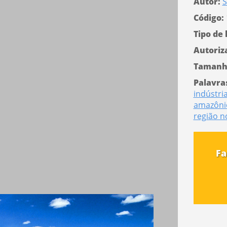
Autor:
S
Código:
Tipo de 
Autoriz
Tamanh
Palavra
indústri
amazôni
região n
Fa