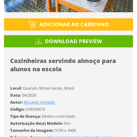
Tipo de projeto
Tipo de projeto
Esqueci a senha
Selecione
Título do projeto
Selecione
ADICIONAR AO CARRINHO
Utilização
Utilização
DOWNLOAD PREVIEW
ENTRAR
ENTRAR
Formato
Formato
Cozinheiras servindo almoço para
alunos na escola
Você ainda não tem conta?
Tamanho
Tamanho
Tipo de projeto
CADASTRE-SE
Local:
Guarani, Minas Gerais, Brasil
Selecione
Data:
04/2026
SALVAR
Utilização
Autor:
Ronaldo Almeida
Código:
01RON670
Tipo de licença:
Direito controlado
Formato
Autorização do(a) Modelo:
Sim
Tamanho da imagem:
5100 x 3400