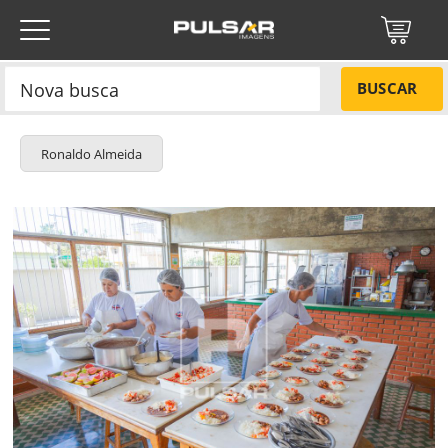
BUSCAR
Ronaldo Almeida
Título do projeto
NÃO
Título do projeto
Códigos
SIM
Tamanho P
R$ 57,00
Tamanho M
R$ 114,00
ENVIAR
Tamanho G
R$ 171,00
Protegido por reCAPTCHA —
Privacidade
·
Termos