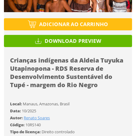
Selecione
Título do projeto
Selecione
Utilização
ENTRAR
Utilização
ENTRAR
ADICIONAR AO CARRINHO
Formato
Formato
DOWNLOAD PREVIEW
Você ainda não tem conta?
Tipo de projeto
Tamanho
Crianças indígenas da Aldeia Tuyuka
Tamanho
CADASTRE-SE
SALVAR
Selecione
Utapinopona - RDS Reserva de
Utilização
Desenvolvimento Sustentável do
Tupé - margem do Rio Negro
Formato
Local:
Manaus, Amazonas, Brasil
Desejo receber novidades sobre a Pulsar Imagens
Data:
10/2025
Li e concordo com os
Termos de Uso do site
Tamanho
Autor:
Renato Soares
CADASTRAR
Código:
10RS140
Tipo de licença:
Direito controlado