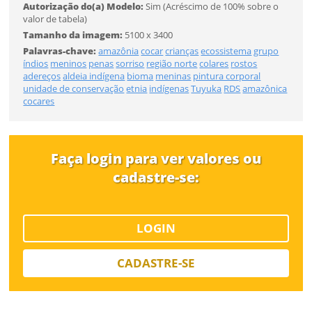
FINALIZAR
Autorização do(a) Modelo:
Sim (Acréscimo de 100% sobre o
valor de tabela)
Já tem uma conta?
Tamanho da imagem:
5100 x 3400
Palavras-chave:
amazônia
cocar
crianças
ecossistema
grupo
ENTRAR
Tipo de download
índios
meninos
penas
sorriso
região norte
colares
rostos
adereços
aldeia indígena
bioma
meninas
pintura corporal
unidade de conservação
etnia
indígenas
Tuyuka
RDS
amazônica
cocares
Faça login para ver valores ou
cadastre-se:
Limite de download
LOGIN
CADASTRE-SE
Status