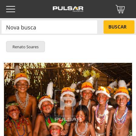
BUSCAR
Renato Soares
Título do projeto
NÃO
Título do projeto
Códigos
SIM
Tamanho P
R$ 57,00
ENVIAR
Tamanho M
R$ 114,00
Protegido por reCAPTCHA —
Privacidade
·
Termos
Tamanho G
R$ 171,00
Esqueci a senha
Tipo de projeto
Tipo de projeto