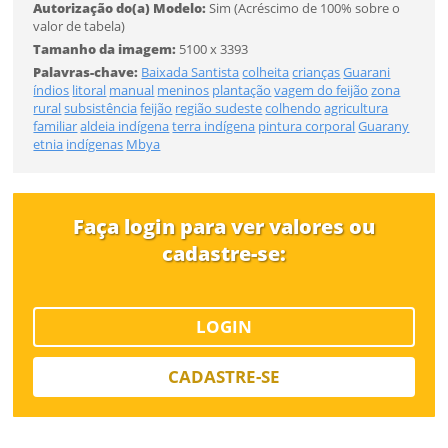
Autorização do(a) Modelo:
Sim (Acréscimo de 100% sobre o
Já tem uma conta?
valor de tabela)
Tamanho da imagem:
5100 x 3393
Tipo de download
ENTRAR
Palavras-chave:
Baixada Santista
colheita
crianças
Guarani
índios
litoral
manual
meninos
plantação
vagem do feijão
zona
rural
subsistência
feijão
região sudeste
colhendo
agricultura
familiar
aldeia indígena
terra indígena
pintura corporal
Guarany
etnia
indígenas
Mbya
Faça login para ver valores ou
Limite de download
cadastre-se:
LOGIN
CADASTRE-SE
Status