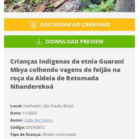
Selecione
Título do projeto
Selecione
ENTRAR
Utilização
ENTRAR
Utilização
ADICIONAR AO CARRINHO
Formato
Formato
DOWNLOAD PREVIEW
Você ainda não tem conta?
Tipo de projeto
Tamanho
SALVAR
CADASTRE-SE
Tamanho
Crianças indígenas da etnia Guarani
Selecione
Mbya colhendo vagens de feijão na
Utilização
roça da Aldeia de Retomada
Nhanderekoá
Formato
Desejo receber novidades sobre a Pulsar Imagens
Local:
Itanhaém, São Paulo, Brasil
Li e concordo com os
Termos de Uso do site
Data:
11/2025
Tamanho
CADASTRAR
Autor:
Cadu De Castro
Código:
05CAD672
Tipo de licença:
Direito controlado
FINALIZAR