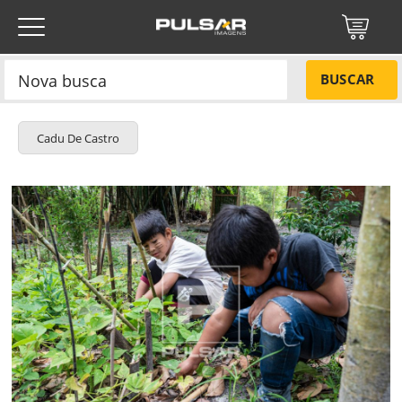
BUSCAR
Cadu De Castro
Título do projeto
NÃO
Título do projeto
Códigos
SIM
Tamanho P
R$ 57,00
ENVIAR
Tamanho M
R$ 114,00
Protegido por reCAPTCHA —
Privacidade
·
Termos
Tamanho G
R$ 171,00
Esqueci a senha
Tipo de projeto
Tipo de projeto