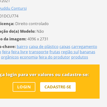
/2021
uddu Contursi
01DCU774
licença:
Direito controlado
ação do(a) Modelo:
Não
o da imagem:
4096 x 2731
s-chave:
bairro
caixa de plástico
caixas
carregamento
o
feira
feira livre
transporte
frutas
região sul
bananas
orgânicos
economia
feira do produtor
produtos
ça login para ver valores ou cadastre-se:
LOGIN
CADASTRE-SE