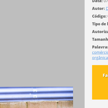
Data:
07
Autor:
D
Código:
Tipo de 
Autoriz
Tamanh
Palavra
comérci
orgânica
Fa