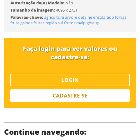
Tipo de download
Autorização do(a) Modelo:
Não
ENTRAR
Tamanho da imagem:
4096 x 2731
Palavras-chave:
agricultura
árvore
detalhe
ensolarado
folhas
fruta
galhos
frutas
região sul
frutos
malpighia sp
Faça login para ver valores ou
Limite de download
cadastre-se:
LOGIN
CADASTRE-SE
Status
Continue navegando: