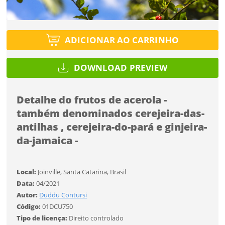
Título do projeto
Selecione
ENTRAR
ENTRAR
Utilização
Utilização
ADICIONAR AO CARRINHO
Formato
Você ainda não tem conta?
Formato
DOWNLOAD PREVIEW
Tipo de projeto
SALVAR
CADASTRE-SE
Tamanho
Selecione
Tamanho
Detalhe do frutos de acerola -
Utilização
também denominados cerejeira-das-
antilhas , cerejeira-do-pará e ginjeira-
da-jamaica -
Formato
Desejo receber novidades sobre a Pulsar Imagens
Li e concordo com os
Termos de Uso do site
Local:
Joinville, Santa Catarina, Brasil
CADASTRAR
Tamanho
Data:
04/2021
Autor:
Duddu Contursi
Código:
01DCU750
Já tem uma conta?
FINALIZAR
Tipo de licença:
Direito controlado