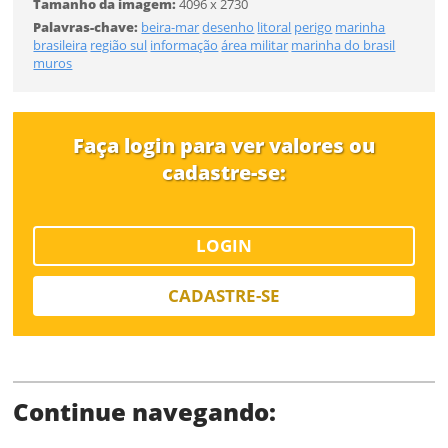
CADASTRAR
Tamanho da imagem:
4096 x 2730
Palavras-chave:
beira-mar
desenho
litoral
perigo
marinha
FINALIZAR
brasileira
região sul
informação
área militar
marinha do brasil
muros
Já tem uma conta?
ENTRAR
Faça login para ver valores ou
Tipo de download
cadastre-se:
LOGIN
CADASTRE-SE
Limite de download
Continue navegando: