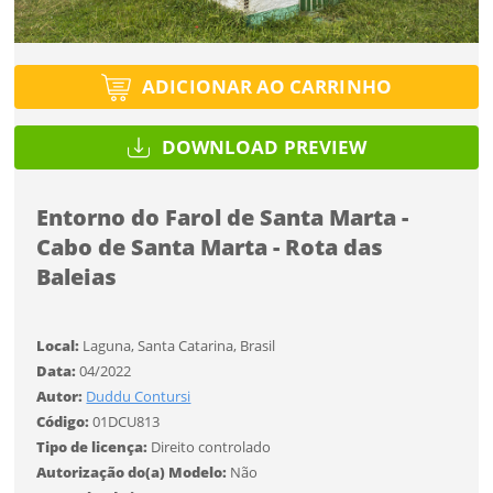
Tipo de projeto
Tipo de projeto
Selecione
Título do projeto
Selecione
Utilização
Utilização
ADICIONAR AO CARRINHO
ENTRAR
ENTRAR
Formato
DOWNLOAD PREVIEW
Formato
Você ainda não tem conta?
Entorno do Farol de Santa Marta -
Tamanho
Tipo de projeto
Tamanho
CADASTRE-SE
Cabo de Santa Marta - Rota das
SALVAR
Selecione
Baleias
Utilização
Local:
Laguna, Santa Catarina, Brasil
Formato
Data:
04/2022
Autor:
Duddu Contursi
Código:
01DCU813
Desejo receber novidades sobre a Pulsar Imagens
Tamanho
Tipo de licença:
Direito controlado
Li e concordo com os
Termos de Uso do site
Autorização do(a) Modelo:
Não