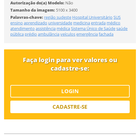
Autorização do(a) Modelo:
Não
Tamanho
Tamanho da imagem:
5100 x 3400
Palavras-chave:
região sudeste
Hospital Universitário
SUS
ensino
aprendizado
universidade
medicina
entrada
médico
Desejo receber novidades sobre a Pulsar Imagens
atendimento
assistência
médica
Sistema Único de Saúde
saúde
Li e concordo com os
Termos de Uso do site
FINALIZAR
pública
prédio
ambulância
veículos
emergência
fachada
CADASTRAR
Faça login para ver valores ou
Já tem uma conta?
cadastre-se:
ENTRAR
LOGIN
Tipo de download
CADASTRE-SE