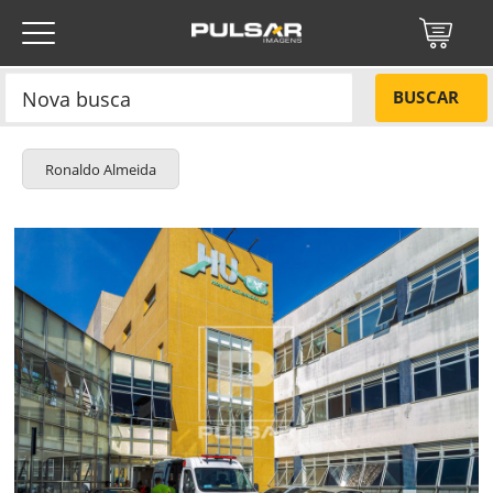
BUSCAR
Ronaldo Almeida
Título do projeto
NÃO
Título do projeto
Códigos
SIM
Tamanho P
R$ 57,00
Tamanho M
R$ 114,00
ENVIAR
Tamanho G
R$ 171,00
Protegido por reCAPTCHA —
Privacidade
·
Termos