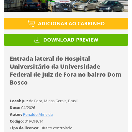
Tipo de projeto
Tipo de projeto
Esqueci a senha
Selecione
Título do projeto
Selecione
ADICIONAR AO CARRINHO
Utilização
Utilização
DOWNLOAD PREVIEW
ENTRAR
ENTRAR
Formato
Formato
Entrada lateral do Hospital
Universitário da Universidade
Tamanho
Você ainda não tem conta?
Tamanho
Federal de Juiz de Fora no bairro Dom
Tipo de projeto
Bosco
CADASTRE-SE
Selecione
SALVAR
Utilização
Local:
Juiz de Fora, Minas Gerais, Brasil
Data:
04/2026
Autor:
Ronaldo Almeida
Formato
Código:
01RON614
Tipo de licença:
Direito controlado