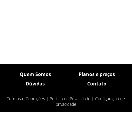
Quem Somos
Planos e preços
Dúvidas
Contato
Termos e Condições
|
Política de Privacidade
|
Configuração de
privacidade
© Pulsar Imagens 2026
- Todos os direitos
reservados.