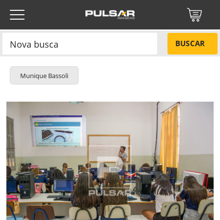
BUSCAR
Munique Bassoli
Título do projeto
NÃO
Título do projeto
Códigos
SIM
Tamanho P
R$ 57,00
Tamanho M
R$ 114,00
ENVIAR
Tamanho G
R$ 171,00
Protegido por reCAPTCHA —
Privacidade
·
Termos