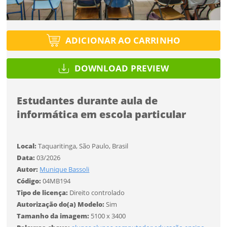
Tipo de projeto
Tipo de projeto
Esqueci a senha
Selecione
Título do projeto
Selecione
ADICIONAR AO CARRINHO
Utilização
Utilização
DOWNLOAD PREVIEW
ENTRAR
ENTRAR
Formato
Formato
Estudantes durante aula de
informática em escola particular
Você ainda não tem conta?
Tamanho
Tamanho
Tipo de projeto
CADASTRE-SE
Local:
Taquaritinga, São Paulo, Brasil
Selecione
Data:
03/2026
SALVAR
Utilização
Autor:
Munique Bassoli
Código:
04MB194
Tipo de licença:
Direito controlado
Formato
Autorização do(a) Modelo:
Sim
Tamanho da imagem:
5100 x 3400