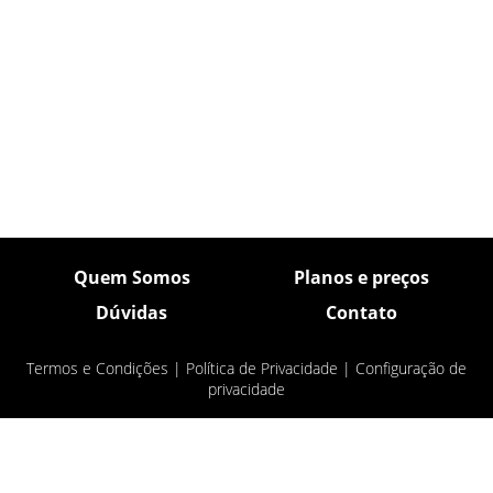
Quem Somos
Planos e preços
Dúvidas
Contato
Termos e Condições
|
Política de Privacidade
|
Configuração de
privacidade
© Pulsar Imagens 2026
- Todos os direitos
reservados.