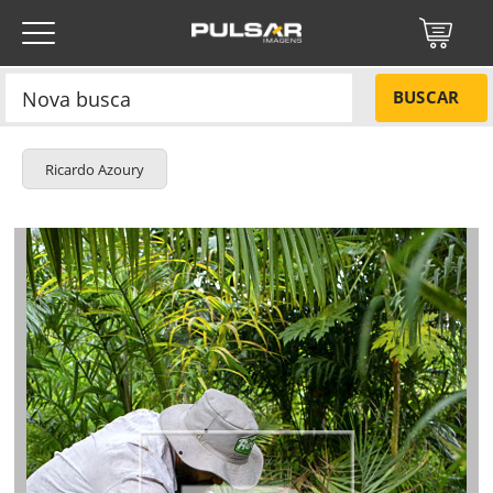
BUSCAR
Ricardo Azoury
Título do projeto
NÃO
Título do projeto
Códigos
SIM
Tamanho P
R$ 57,00
Tamanho M
R$ 114,00
ENVIAR
Tamanho G
R$ 171,00
Protegido por reCAPTCHA —
Privacidade
·
Termos