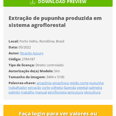
DOWNLOAD PREVIEW
Desejo receber novidades sobre a Pulsar Imagens
Li e concordo com os
Termos de Uso do site
FINALIZAR
Extração de pupunha produzida em
CADASTRAR
sistema agroflorestal
Já tem uma conta?
Local:
Porto Velho, Rondônia, Brasil
Data:
05/2022
ENTRAR
Autor:
Ricardo Azoury
Código:
27RA187
Tipo de download
Tipo de licença:
Direito controlado
Autorização do(a) Modelo:
Sim
Tamanho da imagem:
3404 x 5100
Palavras-chave:
amazônia
amazônica
região norte
pupunha
trabalhador
extração
corte
colheita
fazenda
vegetal
palmeira
palmito
trabalho
manual
agrofloresta
agricutura
silvicultura
Limite de download
Faça login para ver valores ou