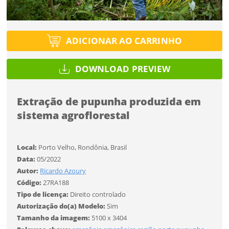
Esqueci a senha
Tipo de projeto
Tipo de projeto
Selecione
Título do projeto
Selecione
Utilização
ADICIONAR AO CARRINHO
Utilização
ENTRAR
ENTRAR
DOWNLOAD PREVIEW
Formato
Formato
Você ainda não tem conta?
Extração de pupunha produzida em
Tamanho
Tamanho
sistema agroflorestal
Tipo de projeto
CADASTRE-SE
Selecione
SALVAR
Local:
Porto Velho, Rondônia, Brasil
Utilização
Data:
05/2022
Autor:
Ricardo Azoury
Formato
Código:
27RA188
Tipo de licença:
Direito controlado
Autorização do(a) Modelo:
Sim
Tamanho
Tamanho da imagem:
5100 x 3404
Desejo receber novidades sobre a Pulsar Imagens