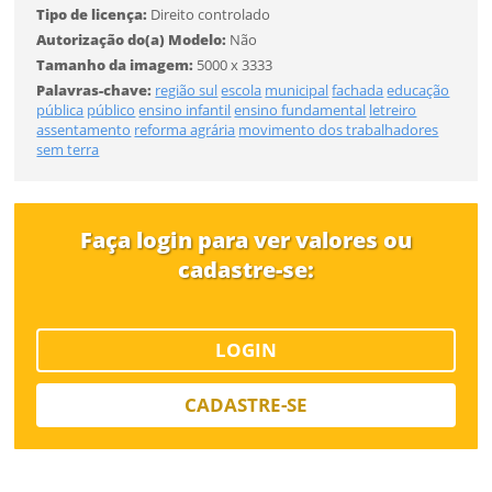
Tipo de licença:
Direito controlado
Tamanho
Autorização do(a) Modelo:
Não
Tamanho da imagem:
5000 x 3333
Desejo receber novidades sobre a Pulsar Imagens
Palavras-chave:
região sul
escola
municipal
fachada
educação
pública
público
ensino infantil
ensino fundamental
letreiro
FINALIZAR
Li e concordo com os
Termos de Uso do site
assentamento
reforma agrária
movimento dos trabalhadores
sem terra
CADASTRAR
Faça login para ver valores ou
Já tem uma conta?
cadastre-se:
ENTRAR
LOGIN
Tipo de download
CADASTRE-SE