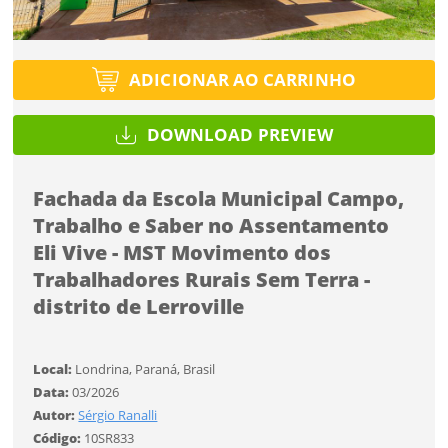
Protegido por reCAPTCHA —
Privacidade
·
Termos
Tipo de projeto
Tipo de projeto
Esqueci a senha
Selecione
Título do projeto
Selecione
ADICIONAR AO CARRINHO
Utilização
Utilização
DOWNLOAD PREVIEW
ENTRAR
ENTRAR
Formato
Formato
Fachada da Escola Municipal Campo,
Trabalho e Saber no Assentamento
Tamanho
Você ainda não tem conta?
Tamanho
Eli Vive - MST Movimento dos
Tipo de projeto
Trabalhadores Rurais Sem Terra -
CADASTRE-SE
Selecione
distrito de Lerroville
SALVAR
Utilização
Local:
Londrina, Paraná, Brasil
Data:
03/2026
Formato
Autor:
Sérgio Ranalli
Código:
10SR833