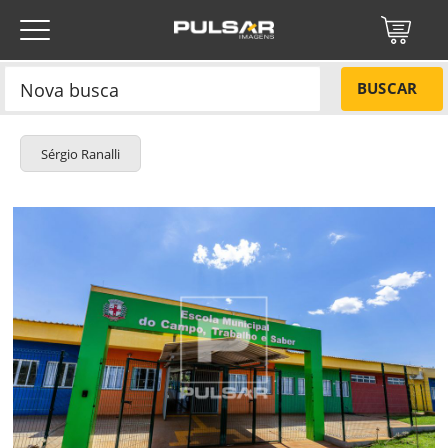
BUSCAR
Sérgio Ranalli
Título do projeto
NÃO
Título do projeto
Códigos
SIM
Tamanho P
R$ 57,00
Tamanho M
R$ 114,00
ENVIAR
Tamanho G
R$ 171,00