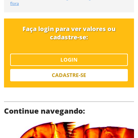
flora
Faça login para ver valores ou
cadastre-se:
Status
LOGIN
CADASTRE-SE
SALVAR
Continue navegando: