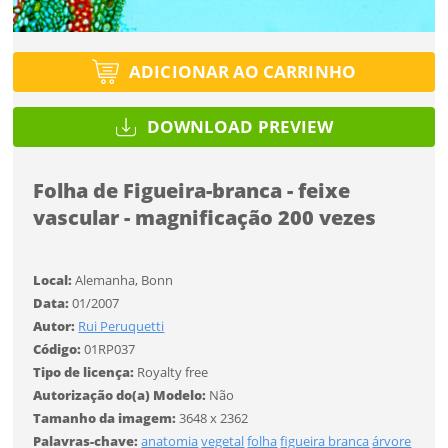
Utilização
Utilização
Você ainda não tem conta?
ADICIONAR AO CARRINHO
SALVAR
Formato
Formato
Tipo de projeto
CADASTRE-SE
Selecione
DOWNLOAD PREVIEW
Tamanho
Tamanho
Utilização
Desejo receber novidades sobre a Pulsar Imagens
Folha de Figueira-branca - feixe
Li e concordo com os
Termos de Uso do site
vascular - magnificação 200 vezes
Formato
CADASTRAR
Local:
Alemanha, Bonn
Tamanho
Data:
01/2007
Já tem uma conta?
Tipo de download
Autor:
Rui Peruquetti
Código:
01RP037
ENTRAR
FINALIZAR
Tipo de licença:
Royalty free
Autorização do(a) Modelo:
Não
Tamanho da imagem:
3648 x 2362
Palavras-chave:
anatomia
vegetal
folha
figueira branca
árvore
Limite de download