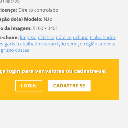
01NJR795
licença:
Direito controlado
ação do(a) Modelo:
Não
o da imagem:
5100 x 3401
s-chave:
limpeza
plástico
público
urbana
trabalhador
es
garis
trabalhadores
varrição
serviço
região sudeste
grupo
costas
ça login para ver valores ou cadastre-se:
LOGIN
CADASTRE-SE