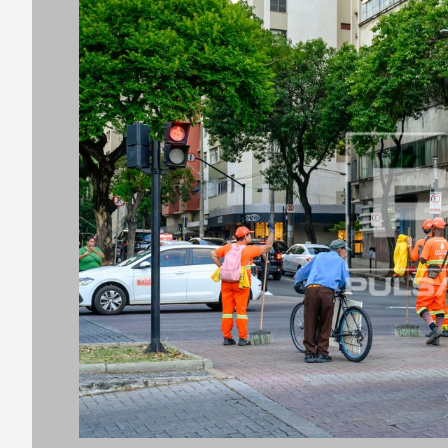
Código
Título d
Título 