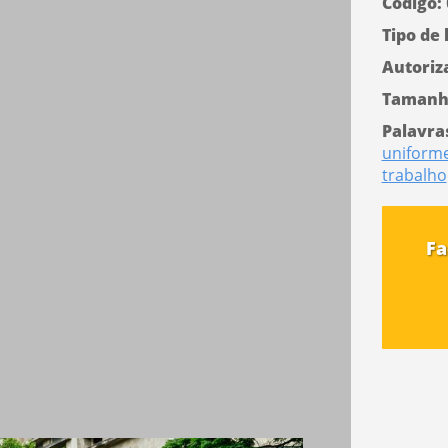
Código:
Tipo de 
Autoriz
Tamanh
Palavra
uniform
trabalho
Fa