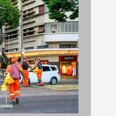
s
o projeto
do projeto