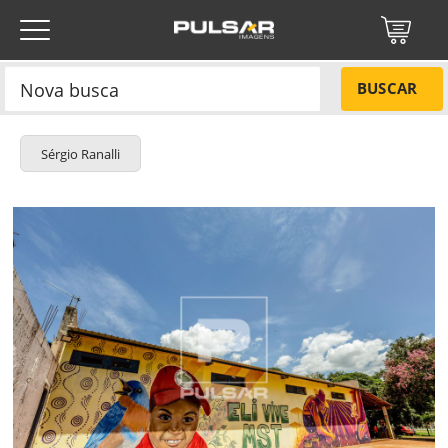
BUSCAR
Sérgio Ranalli
Título do projeto
NÃO
Título do projeto
Códigos
SIM
Tamanho P
R$ 57,00
Tamanho M
R$ 114,00
ENVIAR
Tamanho G
R$ 171,00