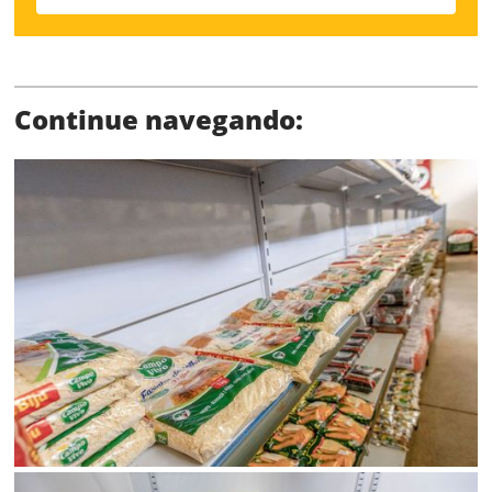
Continue navegando:
Limite de download
Status