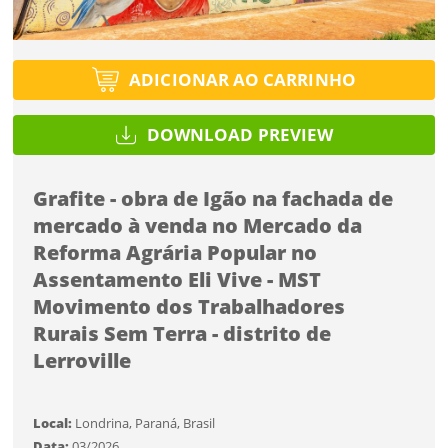
Protegido por reCAPTCHA —
Privacidade
·
Termos
Tipo de projeto
Tipo de projeto
Esqueci a senha
Selecione
Título do projeto
ADICIONAR AO CARRINHO
Selecione
Utilização
Utilização
DOWNLOAD PREVIEW
ENTRAR
ENTRAR
Formato
Formato
Grafite - obra de Igão na fachada de
mercado à venda no Mercado da
Tamanho
Você ainda não tem conta?
Tamanho
Reforma Agrária Popular no
Assentamento Eli Vive - MST
Tipo de projeto
CADASTRE-SE
Movimento dos Trabalhadores
Selecione
Rurais Sem Terra - distrito de
SALVAR
Utilização
Lerroville
Formato
Local:
Londrina, Paraná, Brasil
Data:
03/2026