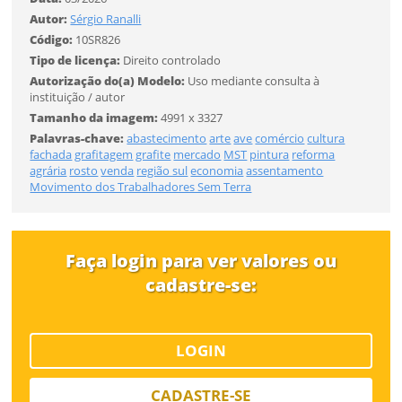
Autor:
Sérgio Ranalli
Tamanho
Código:
10SR826
Tipo de licença:
Direito controlado
Autorização do(a) Modelo:
Uso mediante consulta à
Desejo receber novidades sobre a Pulsar Imagens
FINALIZAR
instituição / autor
Li e concordo com os
Termos de Uso do site
Tamanho da imagem:
4991 x 3327
CADASTRAR
Palavras-chave:
abastecimento
arte
ave
comércio
cultura
fachada
grafitagem
grafite
mercado
MST
pintura
reforma
agrária
rosto
venda
região sul
economia
assentamento
Movimento dos Trabalhadores Sem Terra
Já tem uma conta?
ENTRAR
Faça login para ver valores ou
cadastre-se:
Tipo de download
LOGIN
CADASTRE-SE