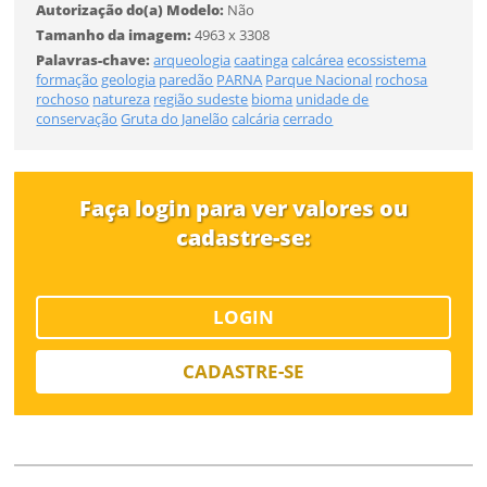
Autorização do(a) Modelo:
Não
CADASTRAR
Tamanho da imagem:
4963 x 3308
FINALIZAR
Palavras-chave:
arqueologia
caatinga
calcárea
ecossistema
formação
geologia
paredão
PARNA
Parque Nacional
rochosa
Já tem uma conta?
rochoso
natureza
região sudeste
bioma
unidade de
conservação
Gruta do Janelão
calcária
cerrado
ENTRAR
Tipo de download
Faça login para ver valores ou
cadastre-se:
LOGIN
Limite de download
CADASTRE-SE