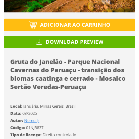
Tipo de projeto
Tipo de projeto
Selecione
Título do projeto
Selecione
Utilização
Utilização
ADICIONAR AO CARRINHO
ENTRAR
ENTRAR
DOWNLOAD PREVIEW
Formato
Formato
Você ainda não tem conta?
Gruta do Janelão - Parque Nacional
Tamanho
Tipo de projeto
Tamanho
Cavernas do Peruaçu - transição dos
CADASTRE-SE
Selecione
SALVAR
biomas caatinga e cerrado - Mosaico
Utilização
Sertão Veredas-Peruaçu
Formato
Local:
Januária, Minas Gerais, Brasil
Data:
03/2025
Autor:
Nereu Jr
Desejo receber novidades sobre a Pulsar Imagens
Tamanho
Código:
01NJR837
Li e concordo com os
Termos de Uso do site
Tipo de licença:
Direito controlado