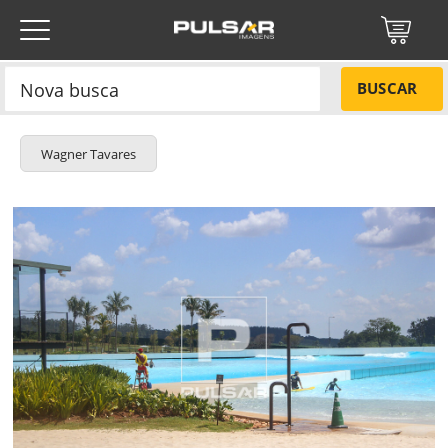
BUSCAR
Wagner Tavares
Título do projeto
NÃO
Título do projeto
Códigos
SIM
Tamanho P
R$ 57,00
Tamanho M
R$ 114,00
ENVIAR
Tamanho G
R$ 171,00
Protegido por reCAPTCHA —
Privacidade
·
Termos