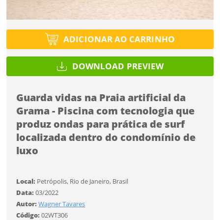
Tipo de projeto
Tipo de projeto
Esqueci a senha
Selecione
Título do projeto
Selecione
ADICIONAR AO CARRINHO
Utilização
Utilização
DOWNLOAD PREVIEW
ENTRAR
ENTRAR
Formato
Formato
Guarda vidas na Praia artificial da
Grama - Piscina com tecnologia que
Tamanho
Você ainda não tem conta?
Tamanho
produz ondas para prática de surf
Tipo de projeto
localizada dentro do condomínio de
CADASTRE-SE
Selecione
luxo
SALVAR
Utilização
Local:
Petrópolis, Rio de Janeiro, Brasil
Data:
03/2022
Formato
Autor:
Wagner Tavares
Código:
02WT306