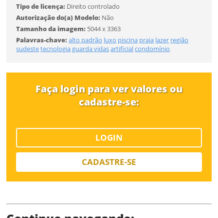
Tipo de licença:
Direito controlado
Tamanho
Autorização do(a) Modelo:
Não
Tamanho da imagem:
5044 x 3363
Desejo receber novidades sobre a Pulsar Imagens
Palavras-chave:
alto padrão
luxo
piscina
praia
lazer
região
Li e concordo com os
Termos de Uso do site
FINALIZAR
sudeste
tecnologia
guarda vidas
artificial
condomínio
CADASTRAR
Faça login para ver valores ou
cadastre-se:
Já tem uma conta?
ENTRAR
LOGIN
Tipo de download
CADASTRE-SE